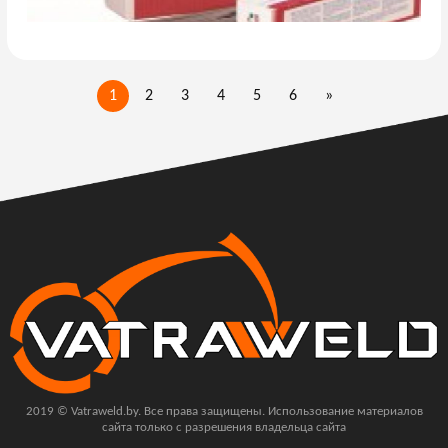
1
2
3
4
5
6
»
2019 © Vatraweld.by. Все права защищены. Использование материалов
сайта только с разрешения владельца сайта