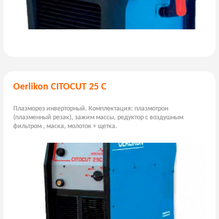
Oerlikon CITOCUT 25 C
Плазморез инверторный. Комплектация: плазмотрон
(плазменный резак), зажим массы, редуктор с воздушным
фильтром , маска, молоток + щетка.