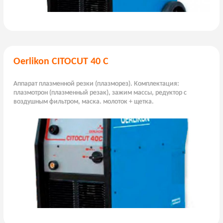
Oerlikon CITOCUT 40 C
Аппарат плазменной резки (плазморез). Комплектация:
плазмотрон (плазменный резак), зажим массы, редуктор с
воздушным фильтром, маска. молоток + щетка.