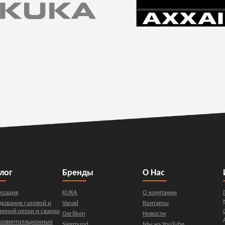
лог
Бренды
О Нас
изация
KUKA
О компании
дование газовой и
Vanad
Контакты
енной резки и сварки
Oerlikon
Новости
ровентиляционные
Siegmund
Мы на YouTube