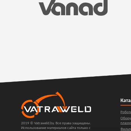
Ката
Робот
Обору
плазм
2019 © Vatraweld.by. Все права защищены.
Использование материалов сайта только с
Фильт