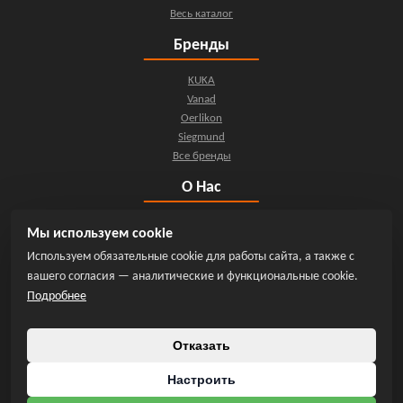
Весь каталог
Бренды
KUKA
Vanad
Oerlikon
Siegmund
Все бренды
О Нас
О компании
Мы используем cookie
Контакты
Используем обязательные cookie для работы сайта, а также с
Новости
вашего согласия — аналитические и функциональные cookie.
Мы на YouTube
Подробнее
Инфо
Отказать
Политика конфиденциальности
Обработка персональных данных
Настроить
Положение о cookie-файлах