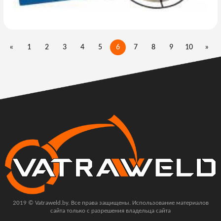
«
1
2
3
4
5
6
7
8
9
10
»
2019 © Vatraweld.by. Все права защищены. Использование материалов
сайта только с разрешения владельца сайта