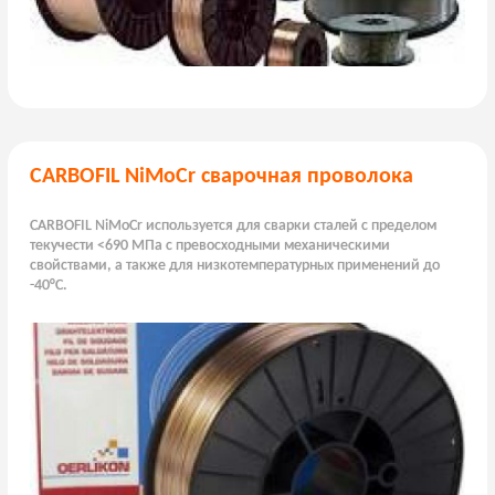
CARBOFIL NiMoCr сварочная проволока
CARBOFIL NiMoCr используется для сварки сталей с пределом
текучести <690 МПа с превосходными механическими
свойствами, а также для низкотемпературных применений до
-40°C.