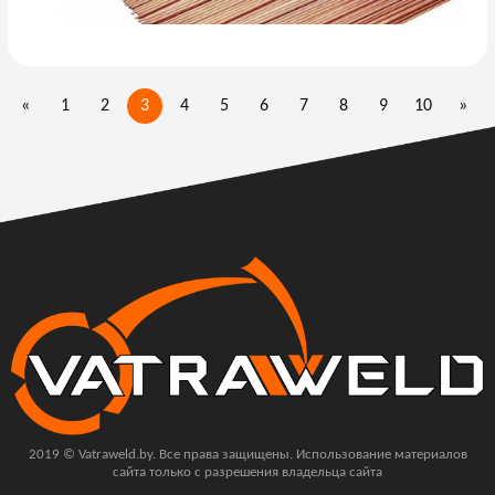
«
1
2
3
4
5
6
7
8
9
10
»
2019 © Vatraweld.by. Все права защищены. Использование материалов
сайта только с разрешения владельца сайта