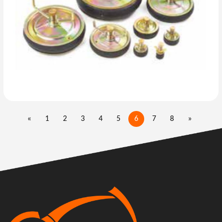
«
1
2
3
4
5
6
7
8
»