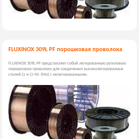
FLUXINOX 309L PF порошковая проволока
FLUXINOX 309L-PF представляет собой легированную рутиловую
порошковую проволоку для соединения высоколегированных
сталей Cr и Cr-Ni- (Mo) с нелегированными.