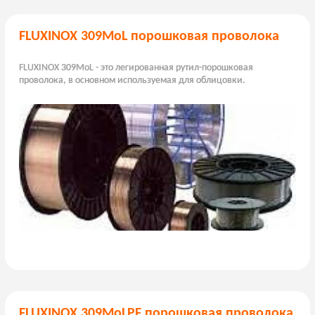
FLUXINOX 309MoL порошковая проволока
FLUXINOX 309MoL - это легированная рутил-порошковая
проволока, в основном используемая для облицовки.
FLUXINOX 309MoLPF порошковая проволока