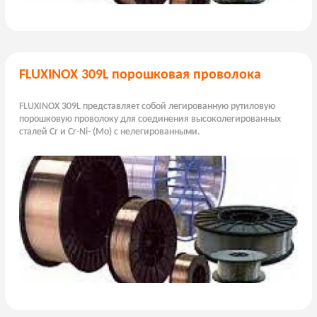
FLUXINOX 309L порошковая проволока
FLUXINOX 309L представляет собой легированную рутиловую
порошковую проволоку для соединения высоколегированных
сталей Cr и Cr-Ni- (Mo) с нелегированными.