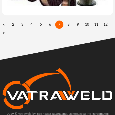
«
2
3
4
5
6
7
8
9
10
11
12
»
2019 © Vatraweld.by. Все права защищены. Использование материалов