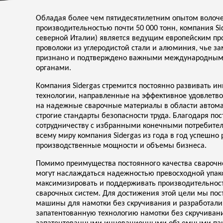
Обладая более чем пятидесятилетним опытом волоче
производительностью почти 50 000 тонн, компания Si
северной Италии) является ведущим европейским пр
проволоки из углеродистой стали и алюминия, чье з
признано и подтверждено важными международны
органами.
Компания Sidergas стремится постоянно развивать и
технологии, направленные на эффективное удовлетво
на надежные сварочные материалы в области автома
строгие стандарты безопасности труда. Благодаря п
сотрудничеству с избранными конечными потребите
всему миру компания Sidergas из года в год успешно
производственные мощности и объемы бизнеса.
Помимо преимущества постоянного качества сварочн
могут наслаждаться надежностью превосходной упако
максимизировать и поддерживать производительност
сварочных систем. Для достижения этой цели мы по
машины для намотки без скручивания и разработали
запатентованную технологию намотки без скручивани