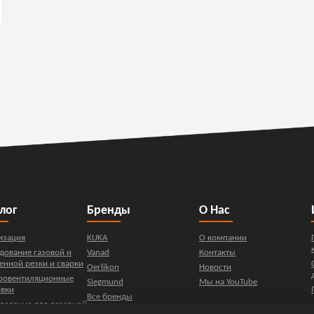
лог
Бренды
О Нас
изация
KUKA
О компании
дование газовой и
Vanad
Контакты
енной резки и сварки
Oerlikon
Новости
ровентиляционные
Siegmund
Мы на YouTube
овки
Все бренды
дование для лазерной