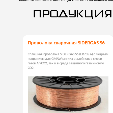
запатентованными инновационными объемными пак
ПРОДУКЦИЯ
Проволока сварочная SIDERGAS S6
Сплошная проволока SIDERGAS S6 (ER70S-6) с медным
покрытием для GMAW мягких сталей как в смеси
газов Ar/CO2, так и в среде защитного газа чистого
CO2.