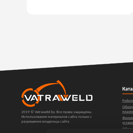
Ката
Робот
Обору
плазм
2019 © Vatraweld.by. Все права защищены.
Использование материалов сайта только с
Фильт
разрешения владельца сайта
устан
Обору