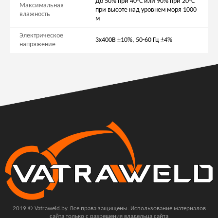
До 50% при 40°C или 90% при 20°C
Максимальная
при высоте над уровнем моря 1000
влажность
м
Электрическое
3x400В ±10%, 50-60 Гц ±4%
напряжение
2019 © Vatraweld.by. Все права защищены. Использование материалов
сайта только с разрешения владельца сайта