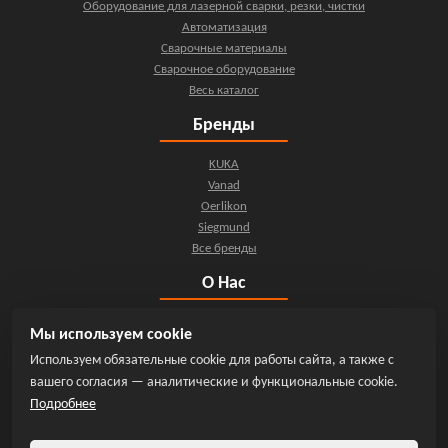
Оборудование для лазерной сварки, резки, чистки
Автоматизация
Сварочные материалы
Сварочное оборудование
Весь каталог
Бренды
KUKA
Vanad
Oerlikon
Siegmund
Все бренды
О Нас
О компании
Мы используем cookie
Контакты
Используем обязательные cookie для работы сайта, а также с
Новости
вашего согласия — аналитические и функциональные cookie.
Мы на YouTube
Подробнее
Инфо