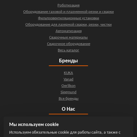
Роботизация
Оборудование газовой и плазменной резки и сварки
Фильтровентиляционные установки
Оборудование для лазерной сварки, резки, чистки
Автоматизация
Сварочные материалы
Сварочное оборудование
Весь каталог
Бренды
KUKA
Vanad
Oerlikon
Siegmund
Все бренды
О Нас
О компании
Мы используем cookie
Контакты
Используем обязательные cookie для работы сайта, а также с
Новости