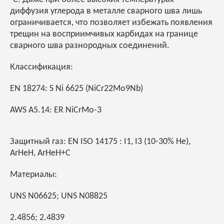
диффузия углерода в металле сварного шва лишь
ограничивается, что позволяет избежать появления
трещин на восприимчивых карбидах на границе
сварного шва разнородных соединений.
Классификация:
EN 18274: S Ni 6625 (NiCr22Mo9Nb)
AWS A5.14: ER NiCrMo-3
Защитный газ: EN ISO 14175 : I1, I3 (10-30% He),
ArHeH, ArHeH+C
Материалы:
UNS N06625; UNS N08825
2.4856; 2.4839