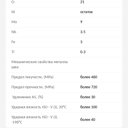
Cr
21
Ni
остаток
Mo
9
Nb
3.5
Fe
3
Ti
0.3
Механические свойства металла
шва:
Предел текучести, (MРa)
более 460
Предел прочности, (MРa)
более 720
Удлинение A5, (%)
более 30
Ударная вязкость ISO - V (J), 20°С
более 100
Ударная вязкость ISO - V (J),
более 40
-196°С