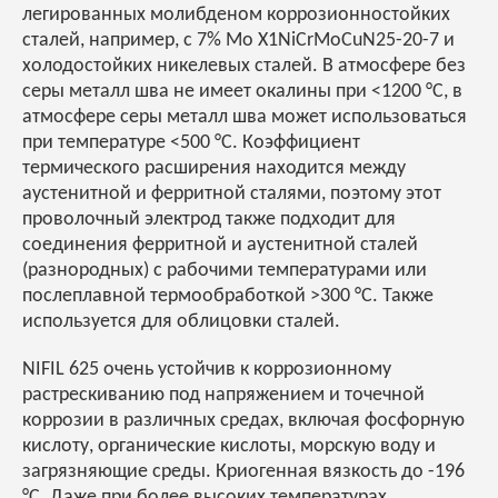
легированных молибденом коррозионностойких
сталей, например, с 7% Мо X1NiCrMoCuN25-20-7 и
холодостойких никелевых сталей. В атмосфере без
серы металл шва не имеет окалины при <1200 °C, в
атмосфере серы металл шва может использоваться
при температуре <500 °C. Коэффициент
термического расширения находится между
аустенитной и ферритной сталями, поэтому этот
проволочный электрод также подходит для
соединения ферритной и аустенитной сталей
(разнородных) с рабочими температурами или
послеплавной термообработкой >300 °C. Также
используется для облицовки сталей.
NIFIL 625 очень устойчив к коррозионному
растрескиванию под напряжением и точечной
коррозии в различных средах, включая фосфорную
кислоту, органические кислоты, морскую воду и
загрязняющие среды. Криогенная вязкость до -196
°C. Даже при более высоких температурах