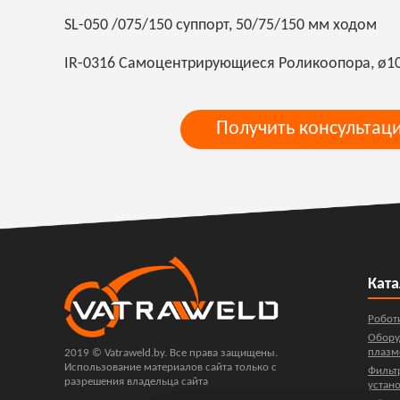
SL-050 /075/150 суппорт, 50/75/150 мм ходом
IR-0316 Самоцентрирующиеся Роликоопора, ø10
Получить консультац
Ката
Робот
Обору
плазм
2019 © Vatraweld.by. Все права защищены.
Использование материалов сайта только с
Фильт
разрешения владельца сайта
устан