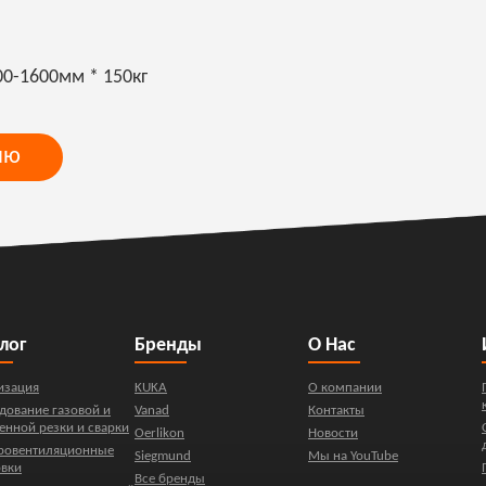
0-1600мм * 150кг
ию
лог
Бренды
О Нас
изация
KUKA
О компании
дование газовой и
Vanad
Контакты
енной резки и сварки
Oerlikon
Новости
ровентиляционные
Siegmund
Мы на YouTube
овки
Все бренды