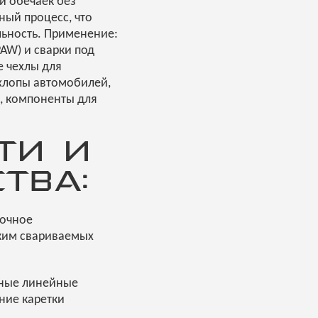
и обечаек без
ный процесс, что
льность. Применение:
PAW) и сварки под
е чехлы для
ыхлопы автомобилей,
и, компоненты для
ТИ И
ТВА:
точное
жим свариваемых
рные линейные
ние каретки