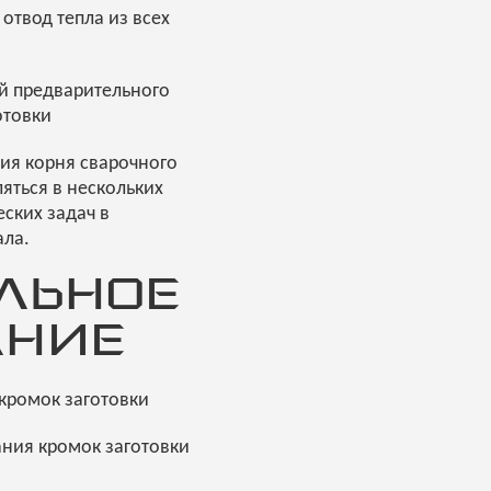
твод тепла из всех
й предварительного
отовки
ия корня сварочного
яться в нескольких
ских задач в
ала.
ЛЬНОЕ
АНИЕ
кромок заготовки
ания кромок заготовки