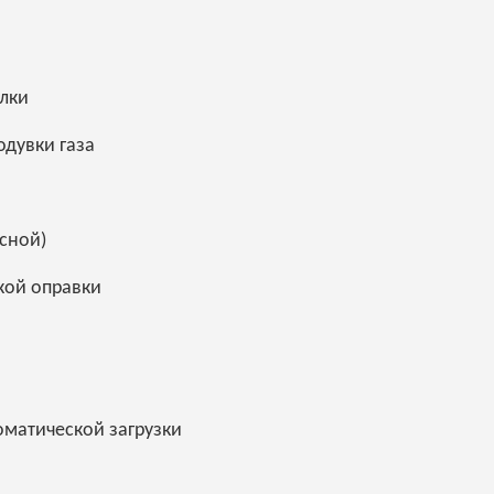
лки
одувки газа
сной)
кой оправки
оматической загрузки