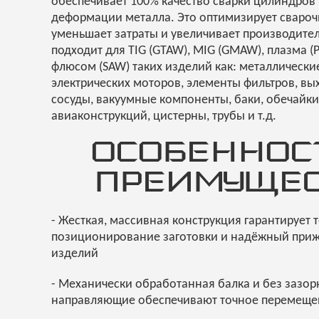
обеспечивает 100% качество сварки цилиндров 
деформации металла. Это оптимизирует свароч
уменьшает затраты и увеличивает производите
подходит для TIG (GTAW), MIG (GMAW), плазма (
флюсом (SAW) таких изделий как: металлически
электрических моторов, элементы фильтров, в
сосуды, вакуумные компоненты, баки, обечайк
авиаконструкций, цистерны, трубы и т.д.
ОСОБЕННОС
ПРЕИМУЩЕС
- Жесткая, массивная конструкция гарантирует 
позиционирование заготовки и надёжный при
изделий
- Механически обработанная балка и без зазо
направляющие обеспечивают точное перемеще