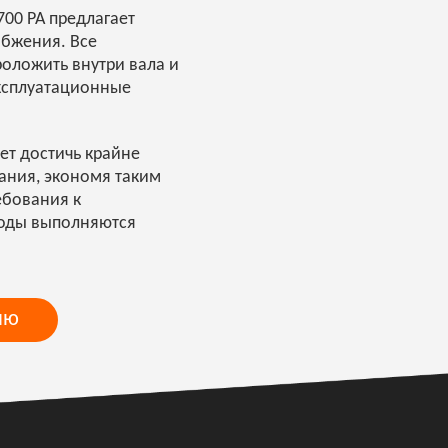
00 PA предлагает
абжения. Все
оложить внутри вала и
ксплуатационные
ет достичь крайне
ания, экономя таким
ебования к
воды выполняются
ию