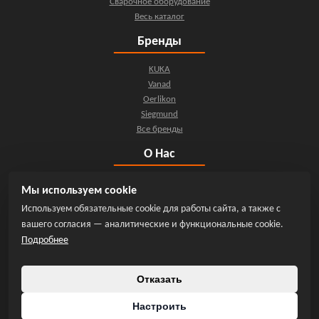
Сварочное оборудование
Весь каталог
Бренды
KUKA
Vanad
Oerlikon
Siegmund
Все бренды
О Нас
О компании
Мы используем cookie
Контакты
Используем обязательные cookie для работы сайта, а также с
Новости
вашего согласия — аналитические и функциональные cookie.
Мы на YouTube
Подробнее
Инфо
Отказать
Политика конфиденциальности
Обработка персональных данных
Настроить
Положение о cookie-файлах