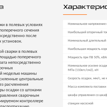
а
Характери
Номинальное напряжение 
ки в полевых условиях
поперечного сечения
Наибольший вторичный ток
посредственно после
Номинальный длительный в
 установок.
Наибольшая мощность коро
й сварки в полевых
площадью поперечного
Мощность при ПВ 50%, кВА
грата непосредственно
Номинальное усилие осадк
арочных
МПа (110кгс/см2), кН
ной моделью машины
Скорость осадки, мм/с, не
усиленные центральные
ез расчленения
Масса комплекта поставки
ры осадки со штоками
правления сварочным
шкафа управления со шка
ммируемом контроллере
станции насосной
 паспортизацию