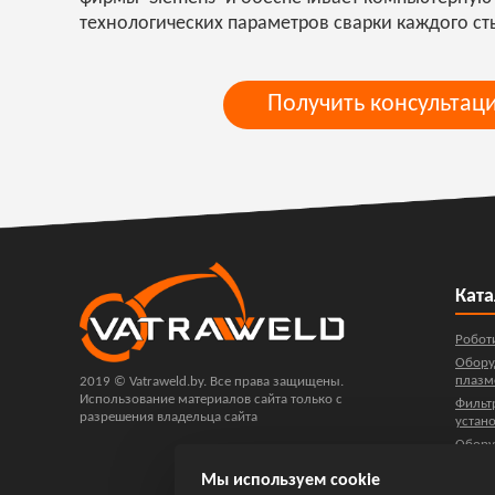
технологических параметров сварки каждого ст
Получить консультац
Ката
Робот
Обору
плазм
2019 © Vatraweld.by. Все права защищены.
Использование материалов сайта только с
Фильт
разрешения владельца сайта
устан
Обору
сварки
Мы используем cookie
Автом