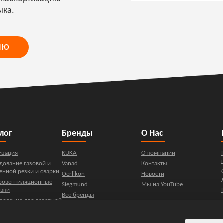
ыка.
ию
лог
Бренды
О Нас
изация
KUKA
О компании
дование газовой и
Vanad
Контакты
енной резки и сварки
Oerlikon
Новости
ровентиляционные
Siegmund
Мы на YouTube
овки
Все бренды
дование для лазерной
, резки, чистки
атизация