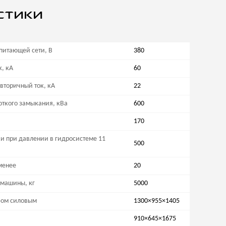
стики
питающей сети, В
380
, кА
60
торичный ток, кА
22
ткого замыкания, кВа
600
170
и при давлении в гидросистеме 11
500
 менее
20
 машины, кг
5000
фом силовым
1300×955×1405
910×645×1675