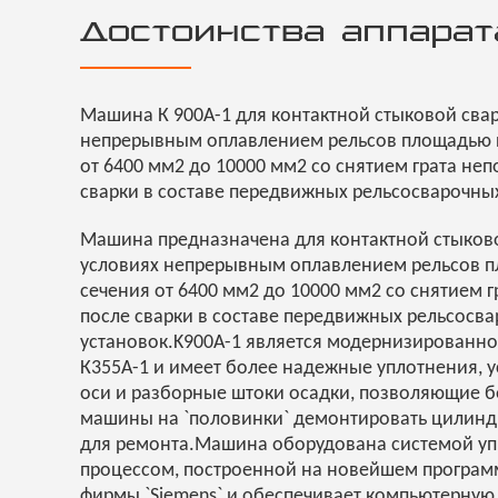
Достоинства аппарат
Машина К 900А-1 для контактной стыковой свар
непрерывным оплавлением рельсов площадью 
от 6400 мм2 до 10000 мм2 со снятием грата не
сварки в составе передвижных рельсосварочных
Машина предназначена для контактной стыково
условиях непрерывным оплавлением рельсов 
сечения от 6400 мм2 до 10000 мм2 со снятием 
после сварки в составе передвижных рельсосв
установок.K900А-1 является модернизирован
К355А-1 и имеет более надежные уплотнения, 
оси и разборные штоки осадки, позволяющие б
машины на `половинки` демонтировать цилинд
для ремонта.Машина оборудована системой у
процессом, построенной на новейшем програ
фирмы `Siemens` и обеспечивает компьютерную